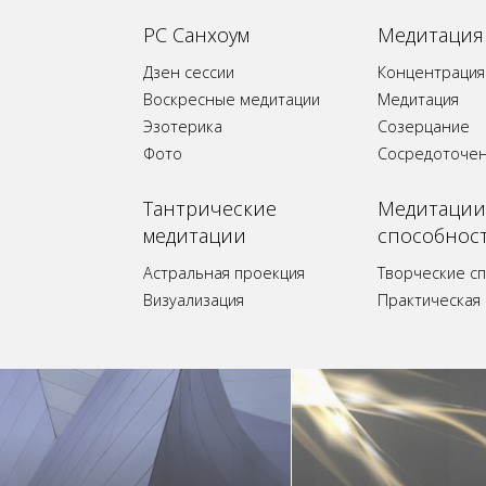
РС Санхоум
Медитация
Дзен сессии
Концентрация
Воскресные медитации
Медитация
Эзотерика
Созерцание
Фото
Сосредоточе
Tантрические
Медитации
медитации
способнос
Астральная проекция
Творческие с
Визуализация
Практическая