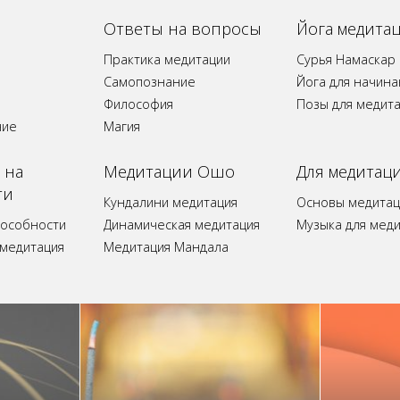
Ответы на вопросы
Йога медита
Практика медитации
Сурья Намаскар
Самопознание
Йога для начин
Философия
Позы для медит
ние
Магия
 на
Медитации Ошо
Для медитац
ти
Кундалини медитация
Основы медитац
пособности
Динамическая медитация
Музыка для мед
 медитация
Медитация Мандала