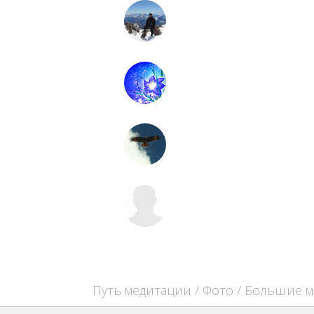
Путь медитации
/
Фото
/
Большие м