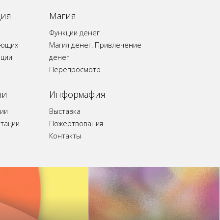
ция
Магия
Функции денег
ающих
Магия денег. Привлечение
ации
денег
Перепросмотр
ии
Информафия
ии
Выставка
итации
Пожертвования
Контакты