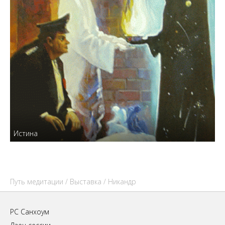
Истина
Путь медитации
/
Выставка
/ Никандр
РС Санхоум