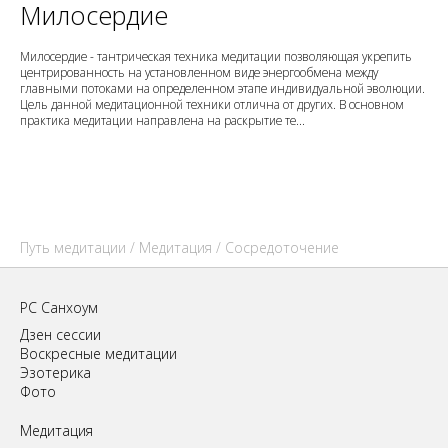
Милосердие
Милосердие - тантрическая техника медитации позволяющая укрепить
центрированность на установленном виде энергообмена между
главными потоками на определенном этапе индивидуальной эволюции.
Цель данной медитационной техники отлична от других. В основном
практика медитации направлена на раскрытие те...
Путь медитации
/
Медитация
/ Сосредоточение
РС Санхоум
Дзен сессии
Воскресные медитации
Эзотерика
Фото
Медитация