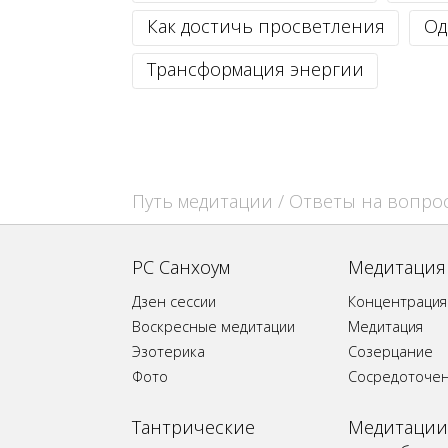
Как достичь просветления
Од
Трансформация энергии
Путь медитации
/ Ответы на вопро
РС Санхоум
Медитация
Дзен сессии
Концентрация
Воскресные медитации
Медитация
Эзотерика
Созерцание
Фото
Сосредоточе
Tантрические
Медитации