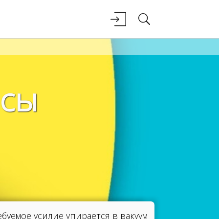
осы
буемое усилие упирается в вакуум