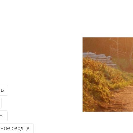
ть
ды
мное сердце