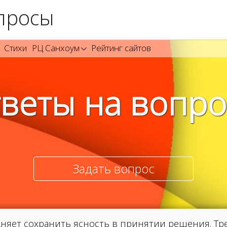
просы
Стихи
РЦ Санхоум
Рейтинг сайтов
веты на вопр
Задать вопрос
дняет сохранить ясность в принятии решения. Тре