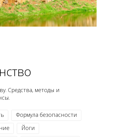
нство
у. Средства, методы и
нсы.
ть
Формула безопасности
ние
Йоги