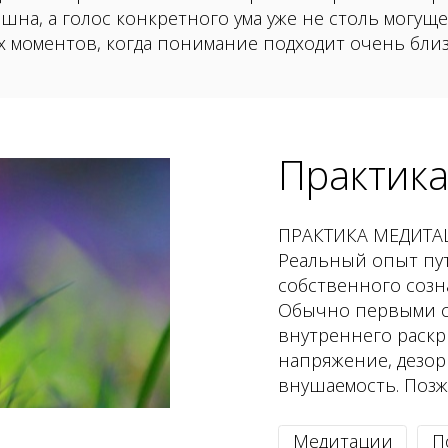
шна, а голос конкретного ума уже не столь могущ
их моментов, когда понимание подходит очень близк
Практик
ПРАКТИКА МЕДИТАЦ
Реальный опыт пу
собственного созн
Обычно первыми с
внутреннего раскр
напряжение, дезор
внушаемость. Позже
Медитации
П