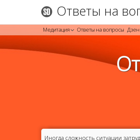
Ответы на во
Медитация
Ответы на вопросы
Дзен
От
Иногда сложность ситуации затру