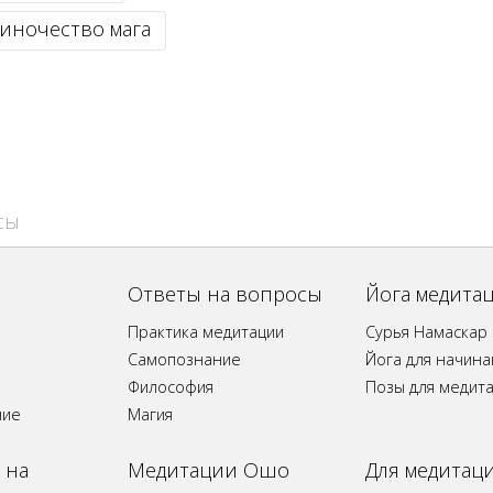
иночество мага
сы
Ответы на вопросы
Йога медита
Практика медитации
Сурья Намаскар
Самопознание
Йога для начин
Философия
Позы для медит
ние
Магия
 на
Медитации Ошо
Для медитац