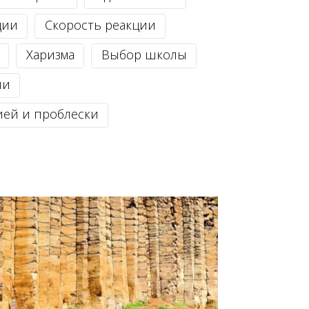
ции
Скорость реакции
Харизма
Выбор школы
ии
ией и проблески