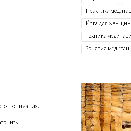
Практика медита
Йога для женщин
Техника медитац
Занятия медитац
ого понимания.
атанизм