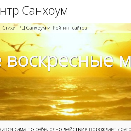
нтр Санхоум
Стихи
РЦ Санхоум
Рейтинг сайтов
 воскресные 
ится сама по себе, одно действие порождает друг