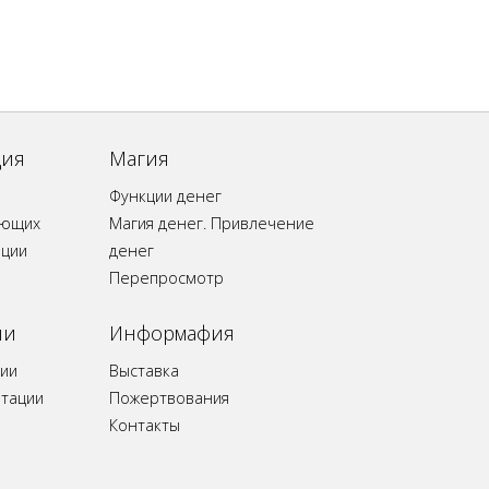
ция
Магия
Функции денег
ающих
Магия денег. Привлечение
ации
денег
Перепросмотр
ии
Информафия
ии
Выставка
итации
Пожертвования
Контакты