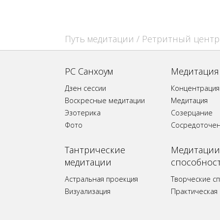
Путь медитации
/
Ретритный центр
РС Санхоум
Медитация
Дзен сессии
Концентрация
Воскресные медитации
Медитация
Эзотерика
Созерцание
Фото
Сосредоточе
Tантрические
Медитации
медитации
способнос
Астральная проекция
Творческие с
Визуализация
Практическая