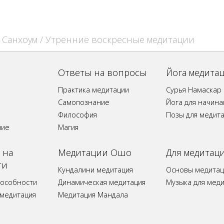
 Санхоум
/ Утренние воскресные медитации
Ответы на вопросы
Йога медита
Практика медитации
Сурья Намаскар
Самопознание
Йога для начин
Философия
Позы для медит
ние
Магия
 на
Медитации Ошо
Для медитац
ти
Кундалини медитация
Основы медитац
пособности
Динамическая медитация
Музыка для мед
 медитация
Медитация Мандала