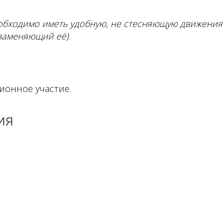
бходимо иметь удобную, не стесняющую движения 
 заменяющий её)
.
ионное участие
.
ия