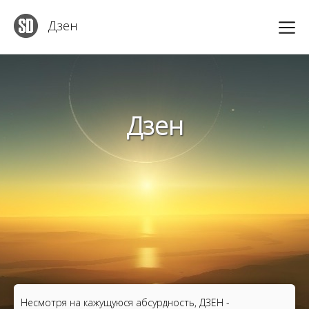
Дзен
Дзен
Несмотря на кажущуюся абсурдность, ДЗЕН -