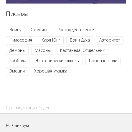
Письма
Воину
Сталкинг
Растождествление
Философия
Карл Юнг
Воин Духа
Авторитет
Демоны
Масоны
Кастанеда 'Отшельник'
Каббала
Эзотерические школы
Простые люди
Эмоции
Хорошая музыка
Путь медитации
/ Дзен
РС Санхоум