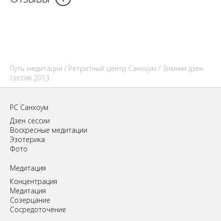
Путь медитации
/
Ретритный центр Санхоум
/ Зимняя дзен
сессия 2013
РС Санхоум
Дзен сессии
Воскресные медитации
Эзотерика
Фото
Медитация
Концентрация
Медитация
Созерцание
Сосредоточение