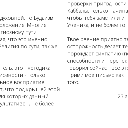
проверки пригодности 
Каббалы, только начина
 духовной, то Буддизм
чтобы тебя заметили и
положение. Многие
Ученика, и не более тог
игиозному пути
ая, что это именно
Твое рвение приятно те
Религия по сути, так же
осторожность делает т
порождает симпатию (по
способности и перспект
тель, это - методика
говорил сейчас - все эт
озности - только
прими мое письмо как 
льное восприятие
того.
т, что под крышей этой
для которых данный
23 а
ультативен, не более