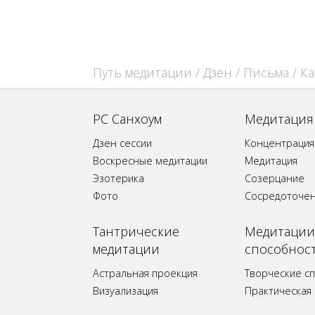
Путь медитации
/
Дзен
/
Письма
/ К
РС Санхоум
Медитация
Дзен сессии
Концентрация
Воскресные медитации
Медитация
Эзотерика
Созерцание
Фото
Сосредоточе
Tантрические
Медитации
медитации
способнос
Астральная проекция
Творческие с
Визуализация
Практическая