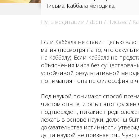
Письма. Каббала методика.
Путь медитации
/
Дзен
/
Письма
/ К
Если Каббала не ставит целью власт
магия (несмотря на то, что оккуль
на Каббалу). Если Каббала не предс
объяснения мира без существовани
устойчивой результативной метод
понимания - она не философия в чи
Под наукой понимают способ позн
чистом опыте, и опыт этот должен
подтвержден, никакие предположен
лежать в основе науки, должны бы
доказательства истинности утверж
души наукой не признается... Чувст