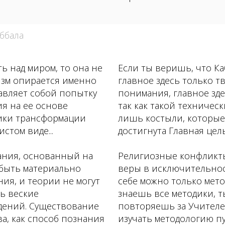
аббала
ь над миром, то она не
Если ты веришь, что Каб
тизм опирается именно
главное здесь только т
тавляет собой попытку
понимания, главное зде
я на ее основе
так как такой техническ
ики трансформации
лишь костыли, которые с
стом виде...
достигнута Главная цель
ания, основанный на
Религиозные конфликты
 быть материально
веры в исключительност
ия, и теории не могут
себе можно только мето
ть веские
знаешь все методики, 
дений. Существование
повторяешь за Учителем
ва, как способ познания
изучать методологию пу