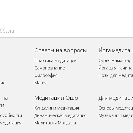
аббала
Ответы на вопросы
Йога медита
Практика медитации
Сурья Намаскар
Самопознание
Йога для начин
Философия
Позы для медит
ние
Магия
 на
Медитации Ошо
Для медитац
ти
Кундалини медитация
Основы медитац
пособности
Динамическая медитация
Музыка для мед
 медитация
Медитация Мандала