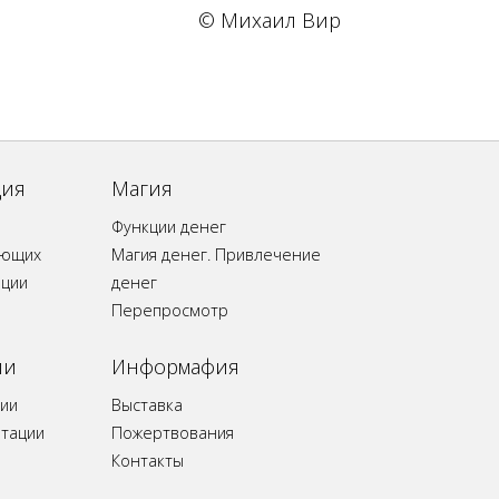
© Михаил Вир
ция
Магия
Функции денег
ающих
Магия денег. Привлечение
ации
денег
Перепросмотр
ии
Информафия
ии
Выставка
итации
Пожертвования
Контакты