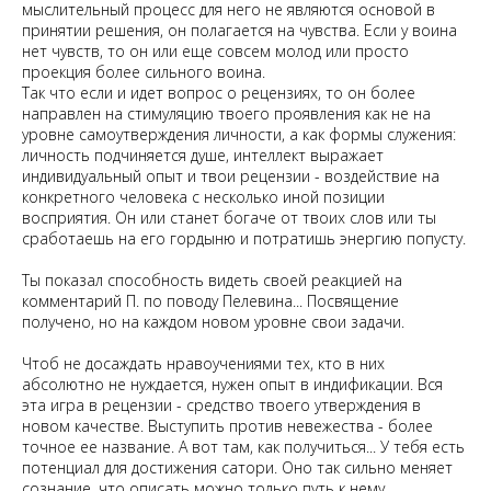
мыслительный процесс для него не являются основой в
принятии решения, он полагается на чувства. Если у воина
нет чувств, то он или еще совсем молод или просто
проекция более сильного воина.
Так что если и идет вопрос о рецензиях, то он более
направлен на стимуляцию твоего проявления как не на
уровне самоутверждения личности, а как формы служения:
личность подчиняется душе, интеллект выражает
индивидуальный опыт и твои рецензии - воздействие на
конкретного человека с несколько иной позиции
восприятия. Он или станет богаче от твоих слов или ты
сработаешь на его гордыню и потратишь энергию попусту.
Ты показал способность видеть своей реакцией на
комментарий П. по поводу Пелевина... Посвящение
получено, но на каждом новом уровне свои задачи.
Чтоб не досаждать нравоучениями тех, кто в них
абсолютно не нуждается, нужен опыт в индификации. Вся
эта игра в рецензии - средство твоего утверждения в
новом качестве. Выступить против невежества - более
точное ее название. А вот там, как получиться... У тебя есть
потенциал для достижения сатори. Оно так сильно меняет
сознание, что описать можно только путь к нему.