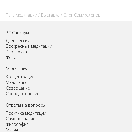
Путь медитации
/
Выставка
/ Олег Семиколенов
РС Санхоум
Дзен сессии
Воскресные медитации
Эзотерика
Фото
Медитация
Концентрация
Медитация
Созерцание
Сосредоточение
Ответы на вопросы
Практика медитации
Самопознание
Философия
Магия