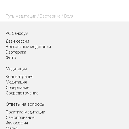
Путь медитации
/
Эзотерика
/ Воля
РС Санхоум
Дзен сессии
Воскресные медитации
Эзотерика
Фото
Медитация
Концентрация
Медитация
Созерцание
Сосредоточение
Ответы на вопросы
Практика медитации
Самопознание
Философия
Магия