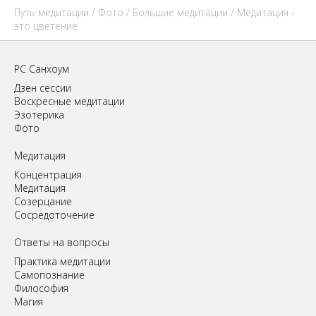
Путь медитации
/
Фото
/
Большие медитации
/ Медитация -
это цветение
РС Санхоум
Дзен сессии
Воскресные медитации
Эзотерика
Фото
Медитация
Концентрация
Медитация
Созерцание
Сосредоточение
Ответы на вопросы
Практика медитации
Самопознание
Философия
Магия