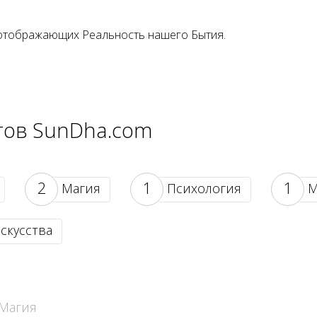
отображающих Реальность нашего Бытия.
тов SunDha.com
2
1
1
Магия
Психология
М
скусства
 Магия