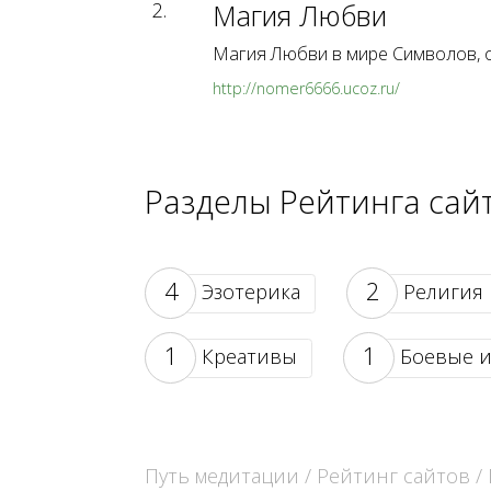
2.
Магия Любви
Магия Любви в мире Символов, 
http://nomer6666.ucoz.ru/
Разделы Рейтинга сай
4
2
Эзотерика
Религия
1
1
Креативы
Боевые и
Путь медитации
/
Рейтинг сайтов
/