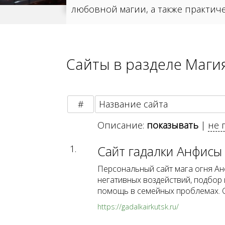
любовной магии, а также практиче
Сайты в разделе Маги
#
Название сайта
Описание:
показывать
|
не 
1.
Сайт гадалки Анфисы
Персональный сайт мага огня Анф
негативных воздействий, подбор
помощь в семейных проблемах. О
https://gadalkairkutsk.ru/