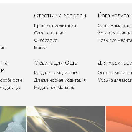
Ответы на вопросы
Йога медита
Практика медитации
Сурья Намаскар
Самопознание
Йога для начин
Философия
Позы для медит
ние
Магия
 на
Медитации Ошо
Для медитац
ти
Кундалини медитация
Основы медитац
пособности
Динамическая медитация
Музыка для мед
 медитация
Медитация Мандала