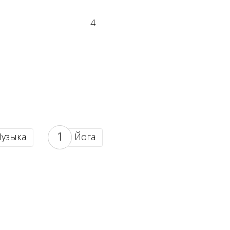
4
1
узыка
Йога