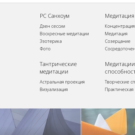
РС Санхоум
Медитация
Дзен сессии
Концентрация
Воскресные медитации
Медитация
Эзотерика
Созерцание
Фото
Сосредоточе
Tантрические
Медитации
медитации
способнос
Астральная проекция
Творческие с
Визуализация
Практическая