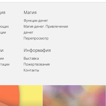
ция
Магия
Функции денег
ающих
Магия денег. Привлечение
ации
денег
Перепросмотр
ии
Информафия
ии
Выставка
итации
Пожертвования
Контакты