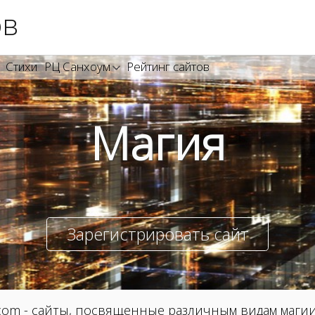
ов
Стихи
РЦ Санхоум
Рейтинг сайтов
Магия
Зарегистрировать сайт
com - сайты, посвященные различным видам магии,