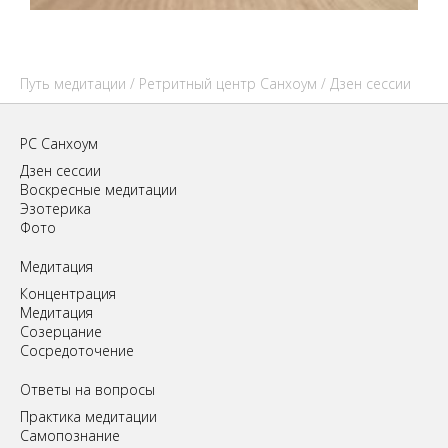
Путь медитации
/
Ретритный центр Санхоум
/ Дзен сессии
РС Санхоум
Дзен сессии
Воскресные медитации
Эзотерика
Фото
Медитация
Концентрация
Медитация
Созерцание
Сосредоточение
Ответы на вопросы
Практика медитации
Самопознание