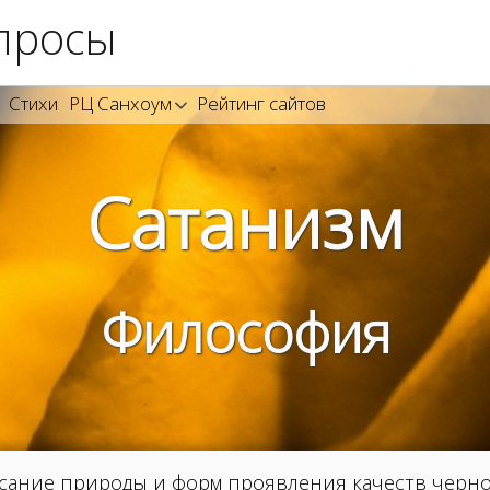
просы
Стихи
РЦ Санхоум
Рейтинг сайтов
Сатанизм
Философия
исание природы и форм проявления качеств черн