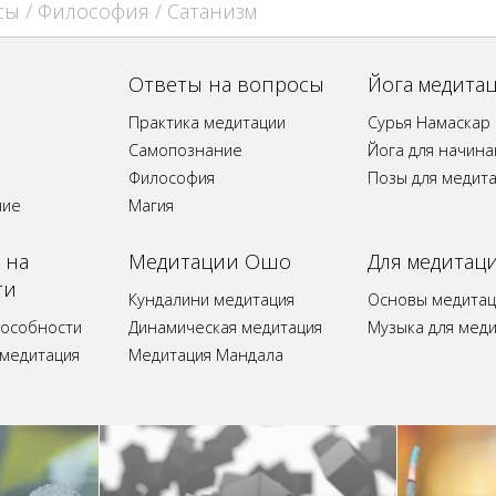
сы
/
Философия
/ Сатанизм
Ответы на вопросы
Йога медита
Практика медитации
Сурья Намаскар
Самопознание
Йога для начин
Философия
Позы для медит
ние
Магия
 на
Медитации Ошо
Для медитац
ти
Кундалини медитация
Основы медитац
пособности
Динамическая медитация
Музыка для мед
 медитация
Медитация Мандала