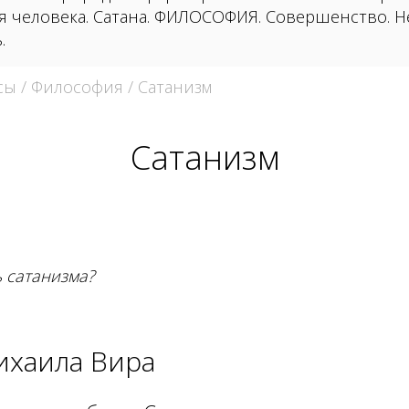
я человека. Сатана. ФИЛОСОФИЯ. Совершенство. 
.
сы
/
Философия
/ Сатанизм
Сатанизм
ь сатанизма?
ихаила Вира