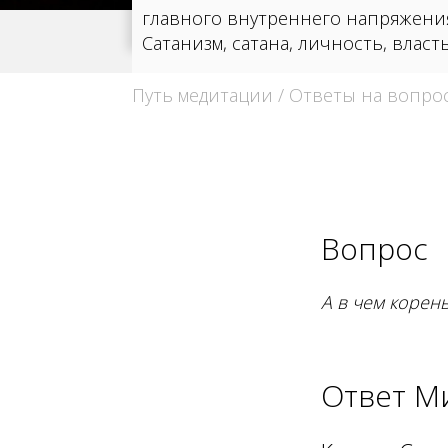
главного внутреннего напряжени
Сатанизм, сатана, личность, власть
Путь медитации
/
Ответы на вопро
Вопрос
А в чем корен
Ответ М