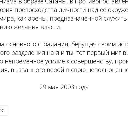
низма в образе Сатаны, в противопоставле
юзия превосходства личности над ее окруж
мира, как арены, предназначенной служить
нию желания власти.
на основного страдания, берущая своим ист
ого разделения на я и ты, тот первый миг 
 то непременное усилие к совершенству, пр
ия, вызванного верой в свою неполноценнос
29 мая 2003 года
ос