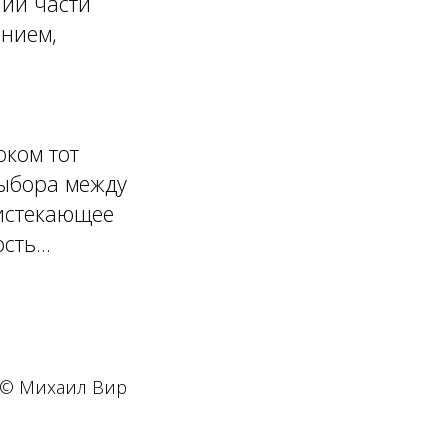
нии части
ением,
оком тот
выбора между
оистекающее
ть...
© Михаил Вир