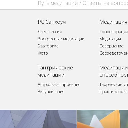
Путь медитации
/
Ответы на вопро
РС Санхоум
Медитация
Дзен сессии
Концентрация
Воскресные медитации
Медитация
Эзотерика
Созерцание
Фото
Сосредоточе
Tантрические
Медитации
медитации
способнос
Астральная проекция
Творческие с
Визуализация
Практическая