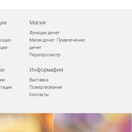
ция
Магия
Функции денег
ающих
Магия денег. Привлечение
ации
денег
Перепросмотр
ии
Информафия
ии
Выставка
итации
Пожертвования
Контакты