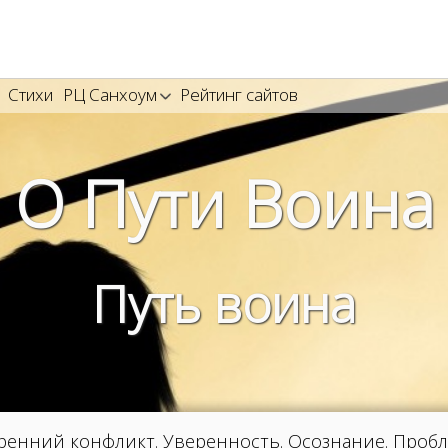
Стихи
РЦ Санхоум
Рейтинг сайтов
О Пути Воина
Путь воина
енний конфликт. Уверенность. Осознание. Пробл