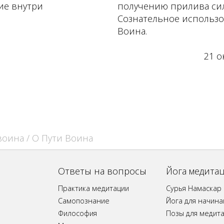
ие внутри
получению прилива сил
Сознательное использо
Воина.
21 о
воина
/ О Пути Воина
Ответы на вопросы
Йога медита
Практика медитации
Сурья Намаскар
Самопознание
Йога для начин
Философия
Позы для медит