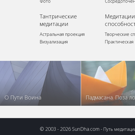
Фото
Сосредоточе
Tантрические
Медитации
медитации
способнос
Астральная проекция
Творческие с
Визуализация
Практическая
О Пути Воина
Падмасана. Поза л
© 2003 - 2026 SunDha.com -
Путь медитаци