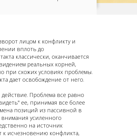
зворот лицом к конфликту и
лении вплоть до
такта классически, оканчивается
видением реальных корней,
 при схожих условиях проблемы.
та дает освобождение от него.
е действие. Проблема все равно
увидеть" ее, принимая все более
мена позиций из пассивной в
 внимания усиленного
едственно на источник
т к исчезновению конфликта,