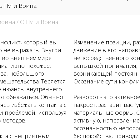
ь Пути Воина.
воина
/ О Пути Воина
конфликт, который вы
Изменение позиции, ра
го не выражать. Внутри
движение в его направ
да во внешнем мире
непосредственного кон
оциативно похожее,
вспышкой понимания, 
ва, небольшого
возникающей постоянно
мешательства. Теряется
Осознание сути конфлик
ие нюансы внутреннего
ют обнажаться. Обычно
Разворот - это активно
ясь избежать контакта с
накроет, заставит вас "
и проблемой, используя
материальные формы. С
 методов.
активную, направление
осознанностью непоср
кта с неприятным
беспокойства, приводи