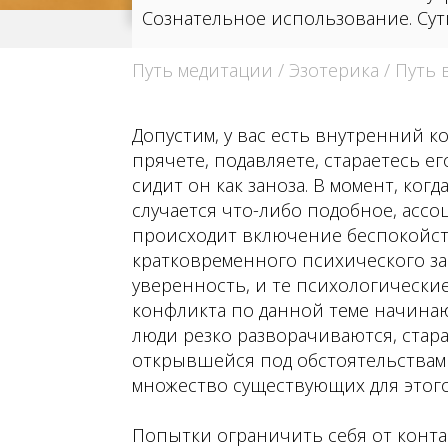
Сознательное использование. Сут
Путь медитации
/
Эзотерика
/
Путь 
Допустим, у вас есть внутренний 
прячете, подавляете, стараетесь е
сидит он как заноза. В момент, ког
случается что-либо подобное, асс
происходит включение беспокойст
кратковременного психического за
уверенность, и те психологическ
конфликта по данной теме начина
люди резко разворачиваются, стара
открывшейся под обстоятельствам
множество существующих для этого
Попытки ограничить себя от конта