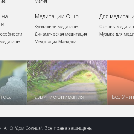
ние
Магия
 на
Медитации Ошо
Для медитац
ти
Кундалини медитация
Основы медитац
пособности
Динамическая медитация
Музыка для мед
 медитация
Медитация Мандала
отоса
Развитие внимания
Без Учи
.
. Все права защищены.
и
АНО "Дом Солнца"