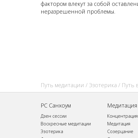
фактором влекут за собой оставлен
неразрешенной проблемы.
Путь медитации
/
Эзотерика
/
Путь 
РС Санхоум
Медитация
Дзен сессии
Концентрация
Воскресные медитации
Медитация
Эзотерика
Созерцание