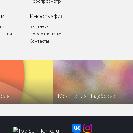
Перепросмотр
ии
Информафия
ии
Выставка
итации
Пожертвования
Контакты
теля
Медитация Надабрама