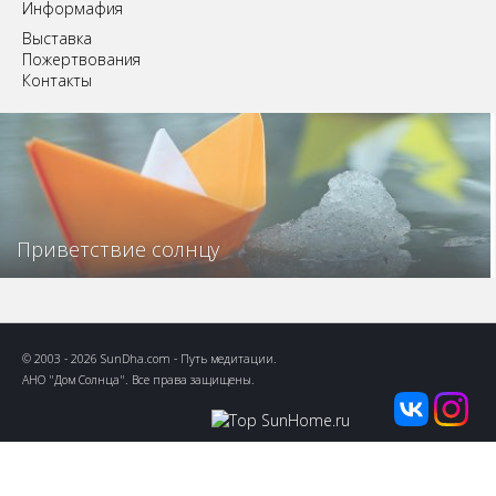
Информафия
Выставка
Пожертвования
Контакты
Приветствие солнцу
© 2003 - 2026 SunDha.com -
Путь медитации
.
АНО "Дом Солнца"
. Все права защищены.