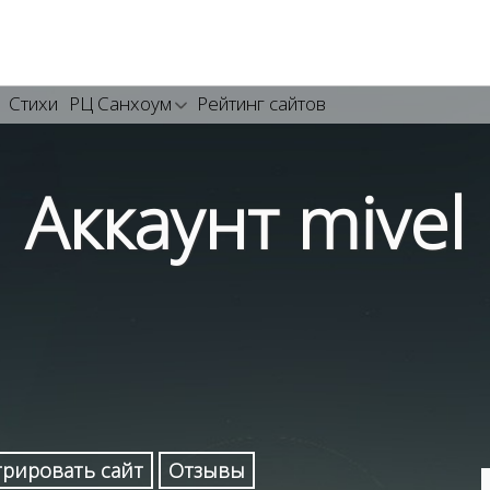
Стихи
РЦ Санхоум
Рейтинг сайтов
Аккаунт mivel
трировать сайт
Отзывы