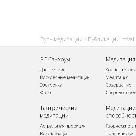
Путь медитации
/ Публикации mivel
РС Санхоум
Медитация
Дзен сессии
Концентрация
Воскресные медитации
Медитация
Эзотерика
Созерцание
Фото
Сосредоточе
Tантрические
Медитации
медитации
способнос
Астральная проекция
Творческие с
Визуализация
Практическая