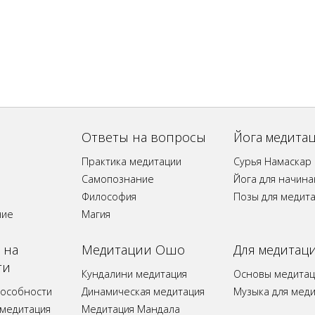
Ответы на вопросы
Йога медита
Практика медитации
Сурья Намаскар
Самопознание
Йога для начин
Философия
Позы для медит
ние
Магия
 на
Медитации Ошо
Для медитац
ти
Кундалини медитация
Основы медитац
пособности
Динамическая медитация
Музыка для мед
 медитация
Медитация Мандала