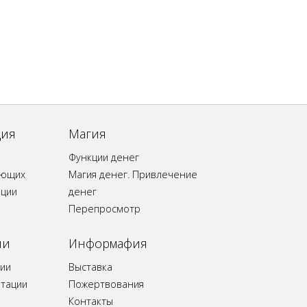
ция
Магия
Функции денег
ающих
Магия денег. Привлечение
ации
денег
Перепросмотр
ии
Информафия
ии
Выставка
итации
Пожертвования
Контакты