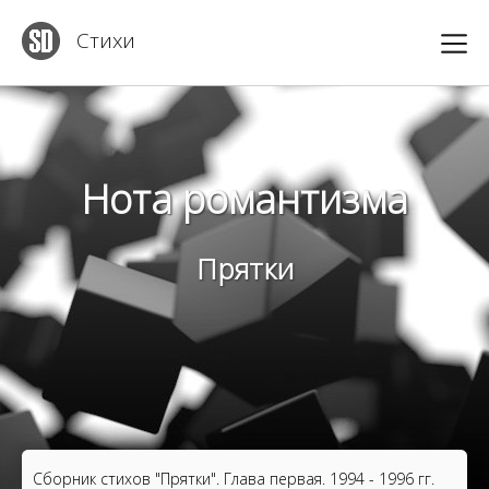
Стихи
Нота романтизма
Прятки
Сборник стихов "Прятки". Глава первая. 1994 - 1996 гг.