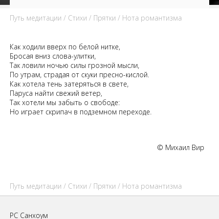
Путь медитации
/
Стихи
/
Прятки
/ Нота романтизма
Как ходили вверх по белой нитке,
Бросая вниз слова-улитки,
Так ловили ночью силы грозной мысли,
По утрам, страдая от скуки пресно-кислой.
Как хотела тень затеряться в свете,
Паруса найти свежий ветер,
Так хотели мы забыть о свободе:
Но играет скрипач в подземном переходе.
© Михаил Вир
Путь медитации
/
Стихи
/
Прятки
/ Нота романтизма
РС Санхоум