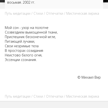
восьмая. 2002 гг.
Путь медитации
/
Стихи
/
Отпечатки
/ Мистическая лирика
Мой сон - узор на полотне
Созвездием вымощенной ткани,
Приспешник бесконечной мгле,
Питающей лучами,
Свои незримые тела
В просторах созидания
Неистово белого огня,
Эссенции сознания.
© Михаил Вир
Путь медитации
/
Стихи
/
Отпечатки
/ Мистическая лирика