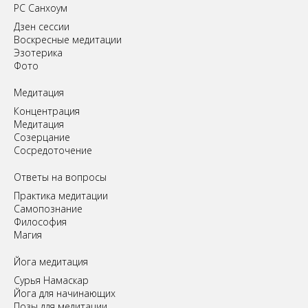
РС Санхоум
Дзен сессии
Воскресные медитации
Эзотерика
Фото
Медитация
Концентрация
Медитация
Созерцание
Сосредоточение
Ответы на вопросы
Практика медитации
Самопознание
Философия
Магия
Йога медитация
Сурья Намаскар
Йога для начинающих
Позы для медитации