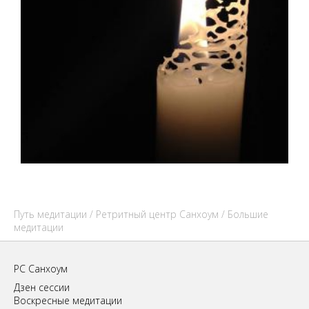
Путь медитации
/
Ретритный центр Санхоум
/ Большие
медитации
РС Санхоум
Дзен сессии
Воскресные медитации