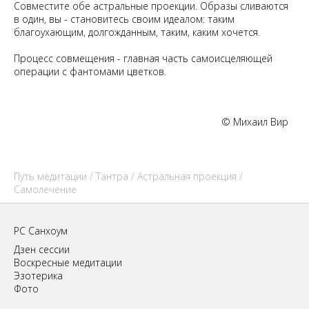
Совместите обе астральные проекции. Образы сливаются
в один, вы - становитесь своим идеалом: таким
благоухающим, долгожданным, таким, каким хочется.
Процесс совмещения - главная часть самоисцеляющей
операции с фантомами цветков.
© Михаил Вир
Путь медитации
/
Тантра
/
Астральная проекция
/
Самолечение
РС Санхоум
Дзен сессии
Воскресные медитации
Эзотерика
Фото