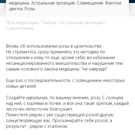
медицины. Астральная проекция. Совмещения. Фантом
цветка. Розы
Путь медитации
/
Тантра
/
Астральная проекция
/
Самолечение
Вновь об использовании розы в целительстве.
Не стремитесь сразу применять эту методику по
отношению к кому-то еще, кроме себя, во избежание
несанкционированного вмешательства и нарушения тем
самым основного закона медицины: "не навреди".
Еще раз о последовательности, с освещением некоторых
новых деталей.
Создайте идеальную, по вашему мнению, розу. С солнцем
над ней, с корнями в почве, и вся она такая: крепкая, каждый
листочек-лепесточек благоухает.
Поместите рядом с уже существующей розой другую,
олицетворяющую вас. Просканируйте себя розой, а
результат - рядом с эталоном.