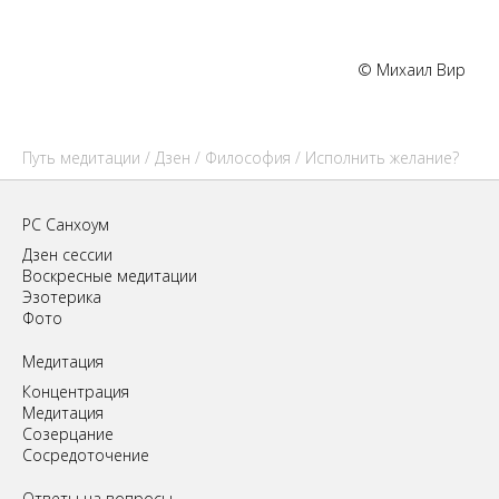
© Михаил Вир
Путь медитации
/
Дзен
/
Философия
/ Исполнить желание?
РС Санхоум
Дзен сессии
Воскресные медитации
Эзотерика
Фото
Медитация
Концентрация
Медитация
Созерцание
Сосредоточение
Ответы на вопросы