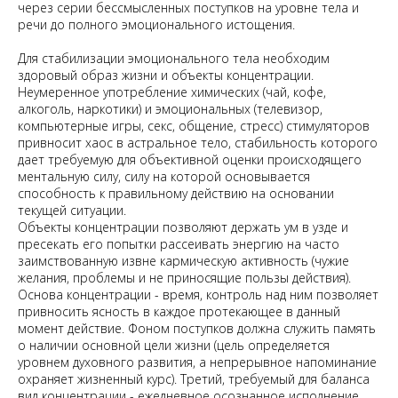
через серии бессмысленных поступков на уровне тела и
речи до полного эмоционального истощения.
Для стабилизации эмоционального тела необходим
здоровый образ жизни и объекты концентрации.
Неумеренное употребление химических (чай, кофе,
алкоголь, наркотики) и эмоциональных (телевизор,
компьютерные игры, секс, общение, стресс) стимуляторов
привносит хаос в астральное тело, стабильность которого
дает требуемую для объективной оценки происходящего
ментальную силу, силу на которой основывается
способность к правильному действию на основании
текущей ситуации.
Объекты концентрации позволяют держать ум в узде и
пресекать его попытки рассеивать энергию на часто
заимствованную извне кармическую активность (чужие
желания, проблемы и не приносящие пользы действия).
Основа концентрации - время, контроль над ним позволяет
привносить ясность в каждое протекающее в данный
момент действие. Фоном поступков должна служить память
о наличии основной цели жизни (цель определяется
уровнем духовного развития, а непрерывное напоминание
охраняет жизненный курс). Третий, требуемый для баланса
вид концентрации - ежедневное осознанное исполнение