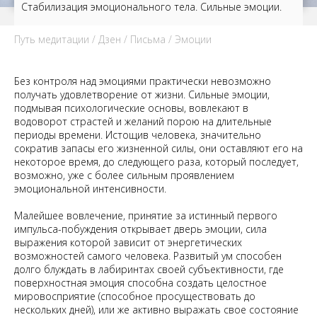
Стабилизация эмоционального тела. Сильные эмоции.
Путь медитации
/
Дзен
/
Письма
/ Эмоции
Без контроля над эмоциями практически невозможно
получать удовлетворение от жизни. Сильные эмоции,
подмывая психологические основы, вовлекают в
водоворот страстей и желаний порою на длительные
периоды времени. Истощив человека, значительно
сократив запасы его жизненной силы, они оставляют его на
некоторое время, до следующего раза, который последует,
возможно, уже с более сильным проявлением
эмоциональной интенсивности.
Малейшее вовлечение, принятие за истинный первого
импульса-побуждения открывает дверь эмоции, сила
выражения которой зависит от энергетических
возможностей самого человека. Развитый ум способен
долго блуждать в лабиринтах своей субъективности, где
поверхностная эмоция способна создать целостное
мировосприятие (способное просуществовать до
нескольких дней), или же активно выражать свое состояние