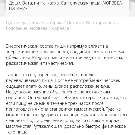
Доши. Вата, питта, капха. Саттвическая пища. АЮРВЕДА
ПИТАНИЕ.
Путь медитации
/
Эзотерика
/
Питание. Вегетарианство.
Голодание. Аюрведа
/ Аюрведа
Энергетический состав пищи напрямую влияет на
энергетические тела человека, соединившегося во время
обеда с ней. Индусы подели ее на три вида: саттвическая,
раджастическая и тамастическая.
Тамас - это подгоревшая, несвежая, тяжело
перевариваемая пища. После ее употребления человек
ощущает апатию, лень, дурное расположение духа.
Нездоровое влияние обусловлено энергетическим
составом. Она уподобляет себе контактера. Считается, что
если пищу не съели в течение трех часов после
приготовления - она становится тамастической. Туда же
можно отнести еду приготовленную руками тамастического
человека. Под определение попадает и слишком жирная,
маслянистая, "утяжеляющая" довольно быстро физическое
тело пища.