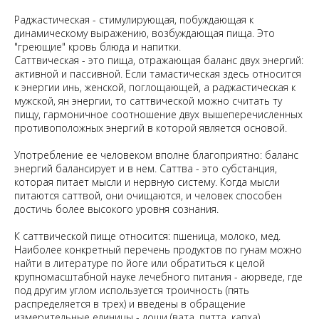
Раджастическая - стимулирующая, побуждающая к
динамическому выражению, возбуждающая пища. Это
"греющие" кровь блюда и напитки.
Саттвическая - это пища, отражающая баланс двух энергий:
активной и пассивной. Если тамастическая здесь относится
к энергии инь, женской, поглощающей, а раджастическая к
мужской, ян энергии, то саттвической можно считать ту
пищу, гармоничное соотношение двух вышеперечисленных
противоположных энергий в которой является основой.
Употребление ее человеком вполне благоприятно: баланс
энергий балансирует и в нем. Саттва - это субстанция,
которая питает мысли и нервную систему. Когда мысли
питаются саттвой, они очищаются, и человек способен
достичь более высокого уровня сознания.
К саттвической пище относится: пшеница, молоко, мед.
Наиболее конкретный перечень продуктов по гунам можно
найти в литературе по йоге или обратиться к целой
крупномасштабной науке лечебного питания - аюрведе, где
под другим углом используется троичность (пять
распределяется в трех) и введены в обращение
измерительные единицы - доши (вата, питта, капха).