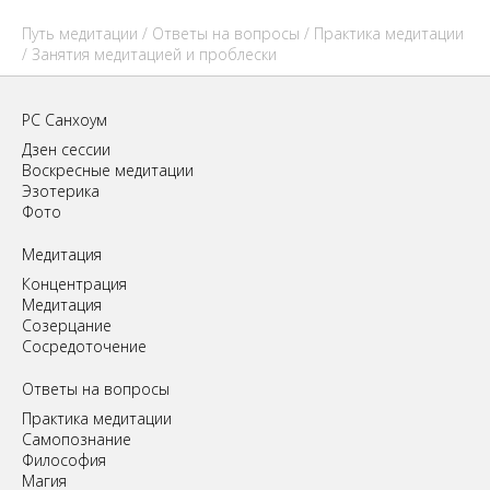
Путь медитации
/
Ответы на вопросы
/
Практика медитации
/ Занятия медитацией и проблески
РС Санхоум
Дзен сессии
Воскресные медитации
Эзотерика
Фото
Медитация
Концентрация
Медитация
Созерцание
Сосредоточение
Ответы на вопросы
Практика медитации
Самопознание
Философия
Магия